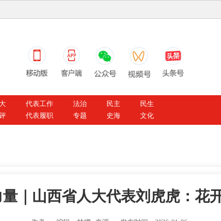
大
代表工作
法治
民主
民生
评
代表履职
专题
史海
文化
民力量｜山西省人大代表刘虎虎：花开