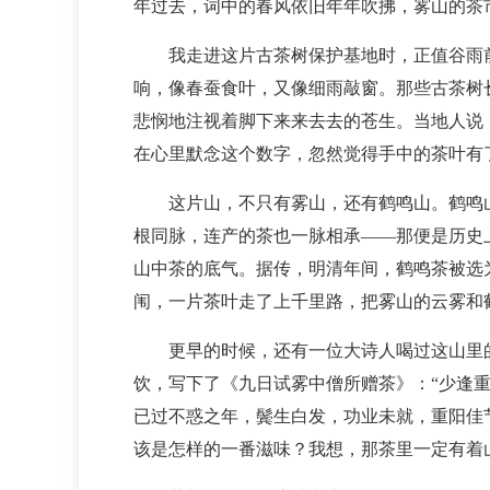
年过去，词中的春风依旧年年吹拂，雾山的茶
我走进这片古茶树保护基地时，正值谷雨
响，像春蚕食叶，又像细雨敲窗。那些古茶树
悲悯地注视着脚下来来去去的苍生。当地人说
在心里默念这个数字，忽然觉得手中的茶叶有
这片山，不只有雾山，还有鹤鸣山。鹤鸣
根同脉，连产的茶也一脉相承——那便是历史
山中茶的底气。据传，明清年间，鹤鸣茶被选
闱，一片茶叶走了上千里路，把雾山的云雾和
更早的时候，还有一位大诗人喝过这山里
饮，写下了《九日试雾中僧所赠茶》：“少逢
已过不惑之年，鬓生白发，功业未就，重阳佳
该是怎样的一番滋味？我想，那茶里一定有着