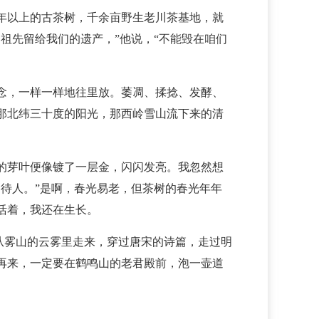
百年以上的古茶树，千余亩野生老川茶基地，就
祖先留给我们的遗产，”他说，“不能毁在咱们
念，一样一样地往里放。萎凋、揉捻、发酵、
那北纬三十度的阳光，那西岭雪山流下来的清
的芽叶便像镀了一层金，闪闪发亮。我忽然想
待人。”是啊，春光易老，但茶树的春光年年
活着，我还在生长。
，从雾山的云雾里走来，穿过唐宋的诗篇，走过明
再来，一定要在鹤鸣山的老君殿前，泡一壶道