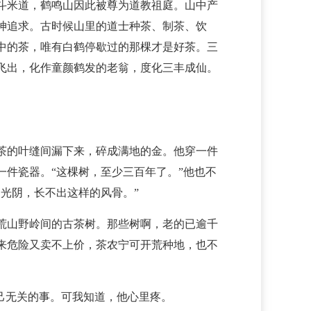
斗米道，鹤鸣山因此被尊为道教祖庭。山中产
神追求。古时候山里的道士种茶、制茶、饮
中的茶，唯有白鹤停歇过的那棵才是好茶。三
飞出，化作童颜鹤发的老翁，度化三丰成仙。
茶的叶缝间漏下来，碎成满地的金。他穿一件
件瓷器。“这棵树，至少三百年了。”他也不
光阴，长不出这样的风骨。”
荒山野岭间的古茶树。那些树啊，老的已逾千
来危险又卖不上价，茶农宁可开荒种地，也不
己无关的事。可我知道，他心里疼。