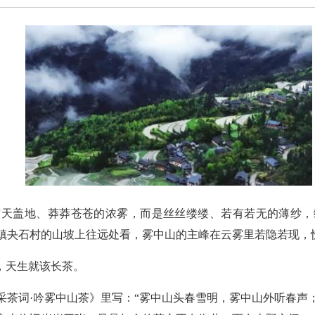
铺天盖地、莽莽苍苍的浓雾，而是丝丝缕缕、若有若无的薄纱，
镇夬石村的山坡上往远处看，雾中山的主峰在云雾里若隐若现，
，天生就该长茶。
采茶词·吟雾中山茶》里写：“雾中山头春雪明，雾中山外听春声