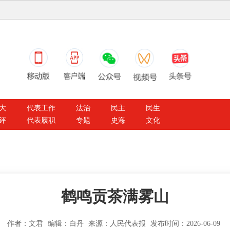
大
代表工作
法治
民主
民生
评
代表履职
专题
史海
文化
鹤鸣贡茶满雾山
作者：文君
编辑：白丹
来源：人民代表报
发布时间：2026-06-09