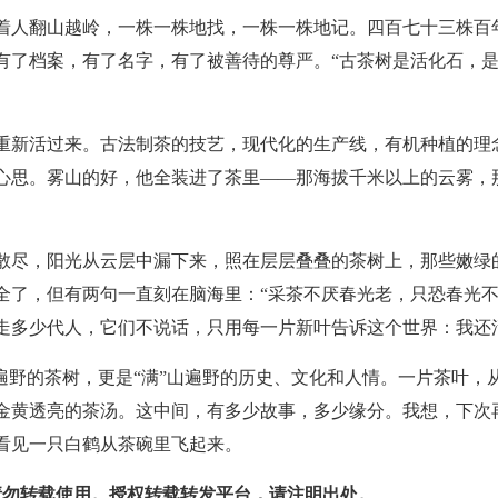
。带着人翻山越岭，一株一株地找，一株一株地记。四百七十三株
有了档案，有了名字，有了被善待的尊严。“古茶树是活化石，是
重新活过来。古法制茶的技艺，现代化的生产线，有机种植的理
心思。雾山的好，他全装进了茶里——那海拔千米以上的云雾，
散尽，阳光从云层中漏下来，照在层层叠叠的茶树上，那些嫩绿
全了，但有两句一直刻在脑海里：“采茶不厌春光老，只恐春光不
走多少代人，它们不说话，只用每一片新叶告诉这个世界：我还
山遍野的茶树，更是“满”山遍野的历史、文化和人情。一片茶叶
金黄透亮的茶汤。这中间，有多少故事，多少缘分。我想，下次
看见一只白鹤从茶碗里飞起来。
勿转载使用。授权转载转发平台，请注明出处。