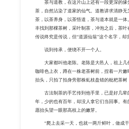
茶与道教，在这片山上还有一段更深的缘
茶，自然沾染了道家的仙气。道教讲求清静无
茶，以茶养身，以茶悟道，茶与道本就是一体
丰找到那棵茶树，采叶制茶，冲泡之后，茶叶
传说终究是传说，但“道源仙翁”这个名字，却
说到传承，便绕不开一个人。
大家都叫他老陈。老陈是大邑人，祖上几
咖啡色上衣，蹲在一株老茶树前，捏着一片嫩
抬头，只拍了拍身旁那株虬枝盘错的枇杷茶树
古法制茶的手艺传到他手里，已是好几辈
年，少的也有百年，却没人拿它们当回事。有
愿抬头望一眼那高枝上的嫩芽。
“爬上去采一天，也就一两斤鲜叶，做成