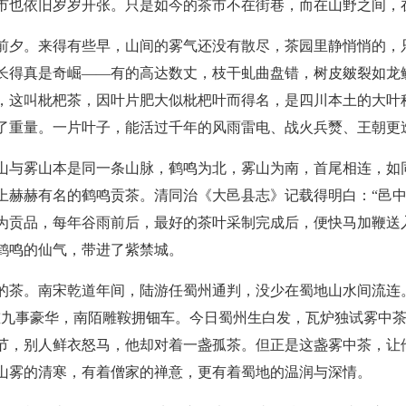
市也依旧岁岁开张。只是如今的茶市不在街巷，而在山野之间，
前夕。来得有些早，山间的雾气还没有散尽，茶园里静悄悄的，
长得真是奇崛——有的高达数丈，枝干虬曲盘错，树皮皴裂如龙
，这叫枇杷茶，因叶片肥大似枇杷叶而得名，是四川本土的大叶
了重量。一片叶子，能活过千年的风雨雷电、战火兵燹、王朝更
山与雾山本是同一条山脉，鹤鸣为北，雾山为南，首尾相连，如
上赫赫有名的鹤鸣贡茶。清同治《大邑县志》记载得明白：“邑中
为贡品，每年谷雨前后，最好的茶叶采制完成后，便快马加鞭送
鹤鸣的仙气，带进了紫禁城。
的茶。南宋乾道年间，陆游任蜀州通判，没少在蜀地山水间流连
重九事豪华，南陌雕鞍拥钿车。今日蜀州生白发，瓦炉独试雾中茶
节，别人鲜衣怒马，他却对着一盏孤茶。但正是这盏雾中茶，让
山雾的清寒，有着僧家的禅意，更有着蜀地的温润与深情。