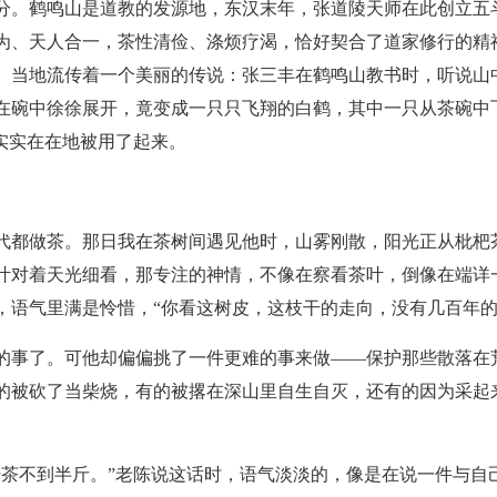
分。鹤鸣山是道教的发源地，东汉末年，张道陵天师在此创立五
为、天人合一，茶性清俭、涤烦疗渴，恰好契合了道家修行的精
。当地流传着一个美丽的传说：张三丰在鹤鸣山教书时，听说山
在碗中徐徐展开，竟变成一只只飞翔的白鹤，其中一只从茶碗中
实实在在地被用了起来。
代都做茶。那日我在茶树间遇见他时，山雾刚散，阳光正从枇杷
叶对着天光细看，那专注的神情，不像在察看茶叶，倒像在端详一
，语气里满是怜惜，“你看这树皮，这枝干的走向，没有几百年的
的事了。可他却偏偏挑了一件更难的事来做——保护那些散落在
的被砍了当柴烧，有的被撂在深山里自生自灭，还有的因为采起
干茶不到半斤。”老陈说这话时，语气淡淡的，像是在说一件与自