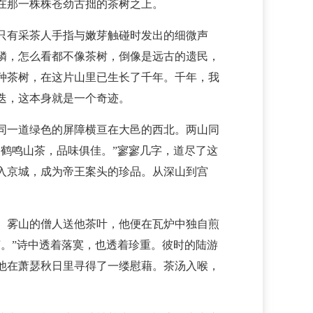
在那一株株苍劲古拙的茶树之上。
只有采茶人手指与嫩芽触碰时发出的细微声
鳞，怎么看都不像茶树，倒像是远古的遗民，
种茶树，在这片山里已生长了千年。千年，我
迭，这本身就是一个奇迹。
同一道绿色的屏障横亘在大邑的西北。两山同
鹤鸣山茶，品味俱佳。”寥寥几字，道尽了这
入京城，成为帝王案头的珍品。从深山到宫
。雾山的僧人送他茶叶，他便在瓦炉中独自煎
。”诗中透着落寞，也透着珍重。彼时的陆游
他在萧瑟秋日里寻得了一缕慰藉。茶汤入喉，