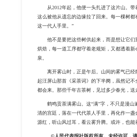
从2012年起，他便一头扎进了这片山
这么被他从遗忘的边缘拉了回来。每一棵树都
这一代人手里。”
他不是要把这些树供起来，而是想让它们
烘焙，每一道工序都守着老规矩，又都透着新
泉。
离开雾山时，正是午后。山间的雾气已经
起汪屏山那首《采茶词》的下半阕，虽然记不
都会来。那些千年古茶树，见过多少春光，送
鹤鸣贡茶满雾山。这“满”字，不只是漫
清的宫廷，落在一代代茶人手里，再化作一盏
源红，听山风过耳，看云雾升腾。或许，也能
©人民代表报社版权所有。未经许可，请